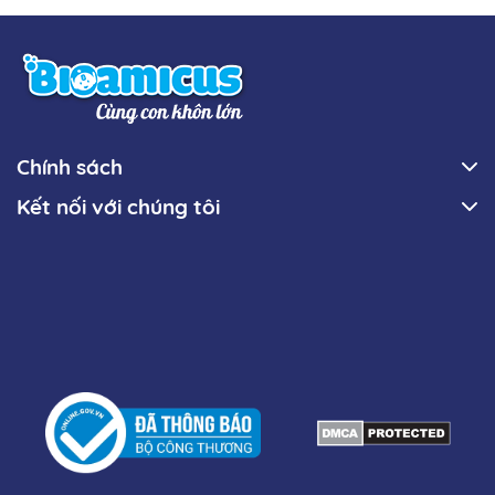
Trước khi mở nắp: Bảo quản ở nhiệt độ phòng.
Sau khi mở nắp: Bảo quản ở nhiệt độ 4-28 độ C.
Để xa tầm tay trẻ em.
Thời hạn sử dụng: Hạn dùng in trực tiếp trên bao bì sản
phẩm.
Chính sách
So sánh D3 thuần và D3K2
Kết nối với chúng tôi
Bioamicus
BioAmicus Vitamin
BioAmicus Vitamin