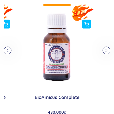
Trẻ tập đi trên 12 tháng tuổi, trẻ em, thanh thiếu
niên: Uống 1-2 giọt mỗi ngày hoặc theo hướng dẫn
của nhân viên y tế.
Cách dùng
Trước khi sử dụng, mẹ cần lắc đều lọ để dung dịch
đồng nhất.
Có thể dùng cùng với đồ ăn, nước hoa quả hoặc
uống trực tiếp
Nhỏ vào thìa, thức ăn, nước, bình sữa hoặc nhỏ trực
tiếp vào miệng.
Lưu ý khi sử dụng
Không cho đầu nhỏ giọt tiếp xúc trực tiếp với miệng.
 D3
BioAmicus Complete
Cách bảo quản
480.000đ