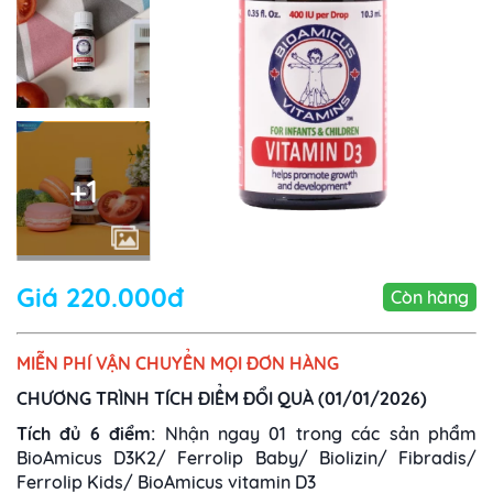
+1
Giá 220.000đ
Còn hàng
MIỄN PHÍ VẬN CHUYỂN MỌI ĐƠN HÀNG
CHƯƠNG TRÌNH TÍCH ĐIỂM ĐỔI QUÀ (01/01/2026)
Tích đủ 6 điểm:
Nhận ngay 01 trong các sản phẩm
BioAmicus D3K2/ Ferrolip Baby/ Biolizin/ Fibradis/
Ferrolip Kids/ BioAmicus vitamin D3