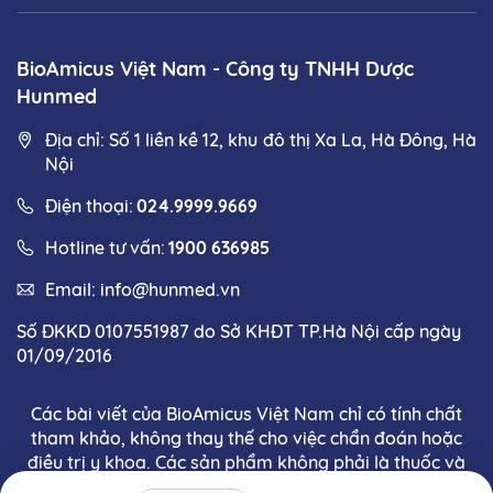
K2 & D3
D3
Giá bán
330.000
220.000
BioAmicus Việt Nam - Công ty TNHH Dược
Bộ đôi vi chất quan
Hunmed
Thành
trọng:
phần
Địa chỉ: Số 1 liền kề 12, khu đô thị Xa La, Hà Đông, Hà
Vitamin D3 100IU
Vitamin D3 400
IU
(trong
Nội
mỗi
Vitamin K2-MK7
giọt)
4µg
Điện thoại:
024.9999.9669
Hotline tư vấn:
1900 636985
Trẻ sơ sinh 0-6
tháng: Uống 3
Email:
info@hunmed.vn
giọt/ngày.
Số ĐKKD 0107551987 do Sở KHĐT TP.Hà Nội cấp ngày
Trẻ sơ sinh 7-12
Trẻ sơ sinh đến 12
01/09/2016
tháng: Uống 4
tháng: 1
giọt/ngày.
Liều
giọt/ngày
Các bài viết của BioAmicus Việt Nam chỉ có tính chất
dùng
Trẻ em 1-3 tuổi:
Trên 12 tháng: 1-2
tham khảo, không thay thế cho việc chẩn đoán hoặc
Uống 7
giọt/ngày
điều trị y khoa. Các sản phẩm không phải là thuốc và
giọt/ngày.
không có tác dụng thay thế thuốc chữa bệnh